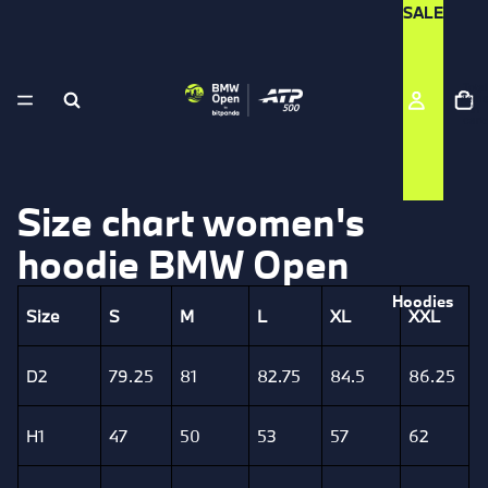
SALE
Total
items
in
cart:
0
Size chart women's
hoodie BMW Open
Hoodies
Size
S
M
L
XL
XXL
D2
79.25
81
82.75
84.5
86.25
H1
47
50
53
57
62